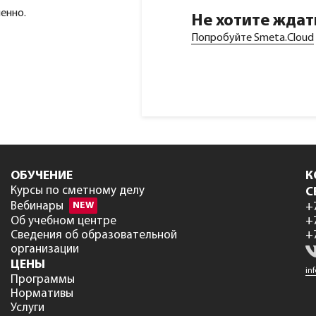
енно.
Не хотите ждат
Попробуйте Smeta.Cloud
ОБУЧЕНИЕ
К
Курсы по сметному делу
С
Вебинары
NEW
+
Об учебном центре
+
Сведения об образовательной
+
организации
ЦЕНЫ
in
Программы
Нормативы
Услуги