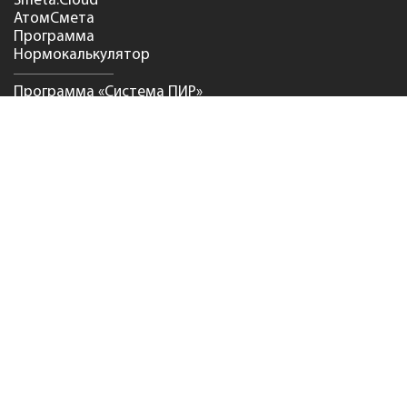
Smeta.Cloud
АтомСмета
Программа
Нормокалькулятор
Программа «Система ПИР»
АЛТИУС — Исполнительная
документация
5D Смета
УСЛУГИ
Сметный консалтинг
Корпоративный софтверный
консалтинг
Сопровождение ПО
Консультационные услуги
Конструктор ИУЛ
NEW
ОБУЧЕНИЕ
Курсы по сметному делу
Вебинары
NEW
Об учебном центре
Сведения об образовательной
организации