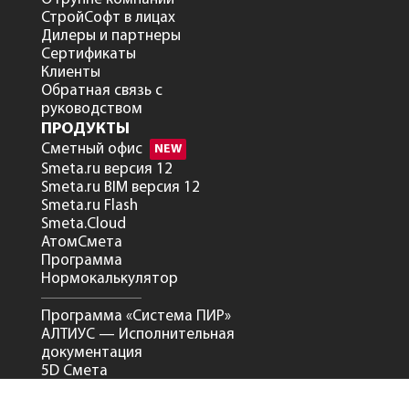
СтройСофт в лицах
Дилеры и партнеры
Сертификаты
Клиенты
Обратная связь с
руководством
ПРОДУКТЫ
Сметный офис
NEW
Smeta.ru версия 12
Smeta.ru BIM версия 12
Smeta.ru Flash
Smeta.Cloud
АтомСмета
Программа
Нормокалькулятор
Программа «Система ПИР»
АЛТИУС — Исполнительная
документация
5D Смета
УСЛУГИ