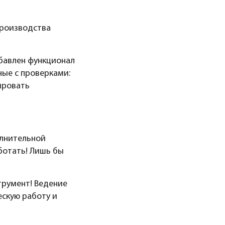
производства
бавлен функционал
ные с проверками:
ировать
олнительной
аботать! Лишь бы
трумент! Ведение
ескую работу и