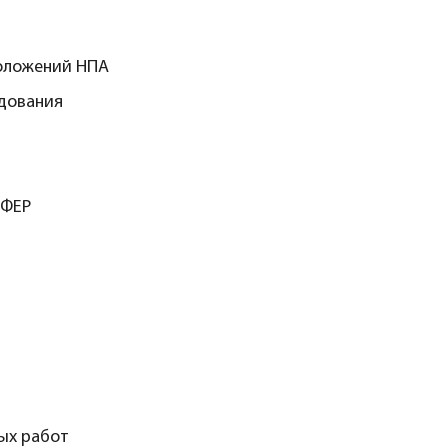
оложений НПА
удования
 ФЕР
ых работ