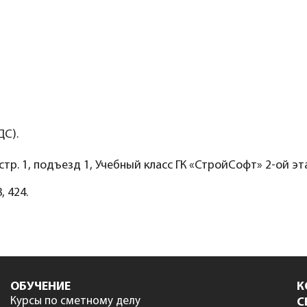
ДС).
, стр. 1, подъезд 1, Учебный класс ГК «СтройСофт» 2-ой эт
, 424.
ОБУЧЕНИЕ
К
Курсы по сметному делу
С