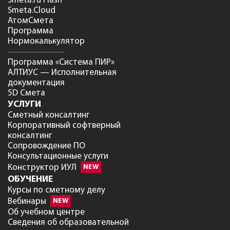
Smeta.ru Flash
Smeta.Cloud
АтомСмета
Программа
Нормокалькулятор
Программа «Система ПИР»
АЛТИУС — Исполнительная
документация
5D Смета
УСЛУГИ
Сметный консалтинг
Корпоративный софтверный
консалтинг
Сопровождение ПО
Консультационные услуги
Конструктор ИУЛ
NEW
ОБУЧЕНИЕ
Курсы по сметному делу
Вебинары
NEW
Об учебном центре
Сведения об образовательной