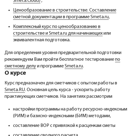
Smeta.Cloud)
,
Ценообразование в строительстве. Составление
сметной документации в программе Smeta.ru
,
Комплексный курс по ценообразованию в
строительстве и Smeta.ru для начинающих
или
эквивалентная подготовка.
Для определения уровня предварительной подготовки
рекомендуем Вам пройти бесплатное тестирование
по
сметному делу
и программе
Smeta.ru
.
О курсе
Курс предназначен для сметчиков с опытом работы в
Smeta.RU
. Основная цель курса - ускорить работу
практикующих сметчиков. На занятиях рассмотрим
настройки программы на работу ресурсно-индексным
(РИМ) и базисно-индексными (БИМ) методами,
составление ВОР с привязкой к расценкам сметы
составление сводного расчета,