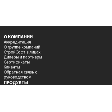
О КОМПАНИИ
Аккредитация
О группе компаний
СтройСофт в лицах
Дилеры и партнеры
Сертификаты
Клиенты
Обратная связь с
руководством
ПРОДУКТЫ
Сметный офис
NEW
Smeta.ru версия 12
Smeta.ru BIM версия 12
Smeta.ru Flash
Smeta.Cloud