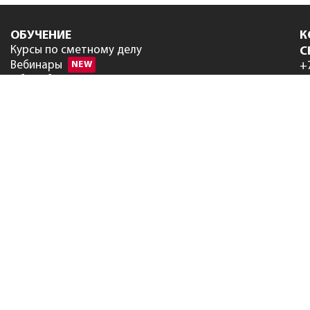
ОБУЧЕНИЕ
К
Курсы по сметному делу
С
Вебинары
NEW
+
Об учебном центре
+
Сведения об образовательной
+
организации
ЦЕНЫ
in
Программы
Нормативы
Услуги
ПОДДЕРЖКА
Техническая поддержка
Часто задаваемые вопросы
РИМ
Руководство пользователя
Форум
СКАЧАТЬ
Программы и обновления
Программы партнеров
Нормативы