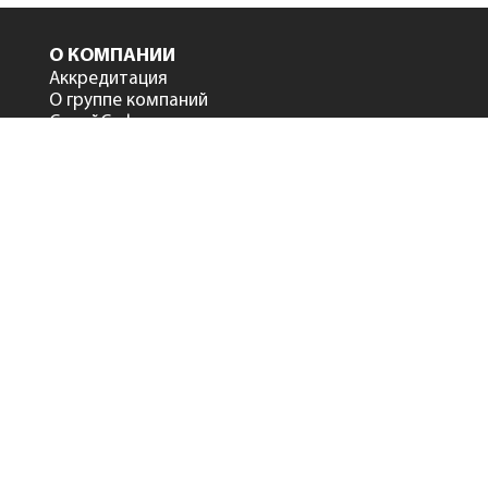
О КОМПАНИИ
Аккредитация
О группе компаний
СтройСофт в лицах
Дилеры и партнеры
Сертификаты
Клиенты
Обратная связь с
руководством
ПРОДУКТЫ
Сметный офис
NEW
Smeta.ru версия 12
Smeta.ru BIM версия 12
Smeta.ru Flash
Smeta.Cloud
АтомСмета
Программа
Нормокалькулятор
Программа «Система ПИР»