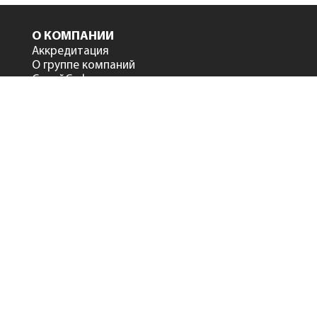
О КОМПАНИИ
Аккредитация
О группе компаний
СтройСофт в лицах
Дилеры и партнеры
Сертификаты
Клиенты
Обратная связь с
руководством
ПРОДУКТЫ
Сметный офис
NEW
Smeta.ru версия 12
Smeta.ru BIM версия 12
Smeta.ru Flash
Smeta.Cloud
АтомСмета
Программа
Нормокалькулятор
Программа «Система ПИР»