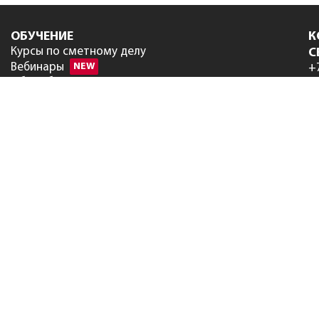
ОБУЧЕНИЕ
К
Курсы по сметному делу
С
Вебинары
NEW
+
Об учебном центре
+
Сведения об образовательной
+
организации
ЦЕНЫ
in
Программы
Нормативы
Услуги
ПОДДЕРЖКА
Техническая поддержка
Часто задаваемые вопросы
РИМ
Руководство пользователя
Форум
СКАЧАТЬ
Программы и обновления
Программы партнеров
Нормативы