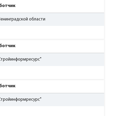
ботчик
енинградской области
ботчик
Стройинформресурс"
ботчик
Стройинформресурс"