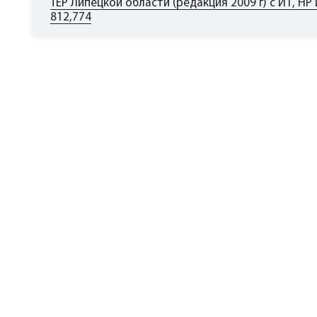
ТЕР Липецкой области (редакция 2009 г) с И1, НР 
812,774