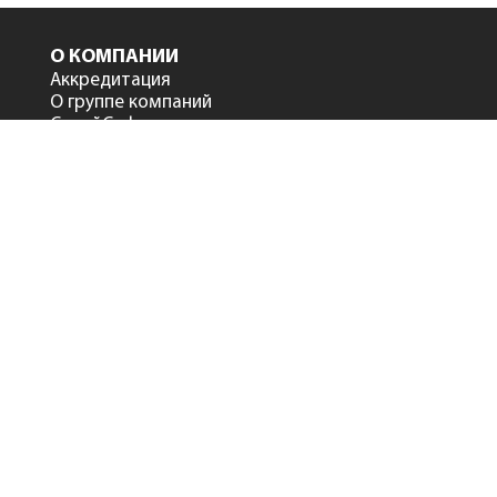
О КОМПАНИИ
Аккредитация
О группе компаний
СтройСофт в лицах
Дилеры и партнеры
Сертификаты
Клиенты
Обратная связь с
руководством
ПРОДУКТЫ
Сметный офис
NEW
Smeta.ru версия 12
Smeta.ru BIM версия 12
Smeta.ru Flash
Smeta.Cloud
АтомСмета
Программа
Нормокалькулятор
Программа «Система ПИР»