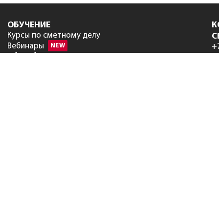
ОБУЧЕНИЕ
К
Курсы по сметному делу
С
Вебинары
NEW
+
Об учебном центре
+
Сведения об образовательной
+
организации
ЦЕНЫ
in
Программы
Нормативы
Услуги
ПОДДЕРЖКА
Техническая поддержка
Часто задаваемые вопросы
РИМ
Руководство пользователя
Форум
СКАЧАТЬ
Программы и обновления
Программы партнеров
Нормативы