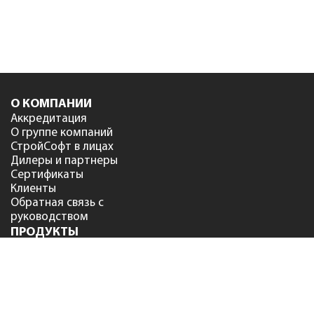
О КОМПАНИИ
Аккредитация
О группе компаний
СтройСофт в лицах
Дилеры и партнеры
Сертификаты
Клиенты
Обратная связь с
руководством
ПРОДУКТЫ
Сметный офис
NEW
Smeta.ru версия 12
Smeta.ru BIM версия 12
Smeta.ru Flash
Smeta.Cloud