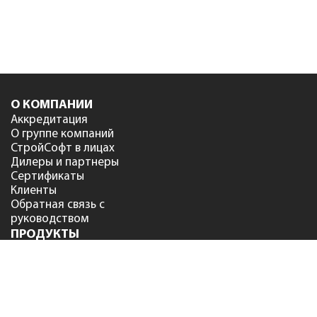
О КОМПАНИИ
Аккредитация
О группе компаний
СтройСофт в лицах
Дилеры и партнеры
Сертификаты
Клиенты
Обратная связь с
руководством
ПРОДУКТЫ
Сметный офис
NEW
Smeta.ru версия 12
Smeta.ru BIM версия 12
Smeta.ru Flash
Smeta.Cloud